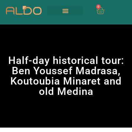
0
Nos Services
Nous contacter
UIA 2026
Half-day historical tour:
Ben Youssef Madrasa,
Koutoubia Minaret and
old Medina