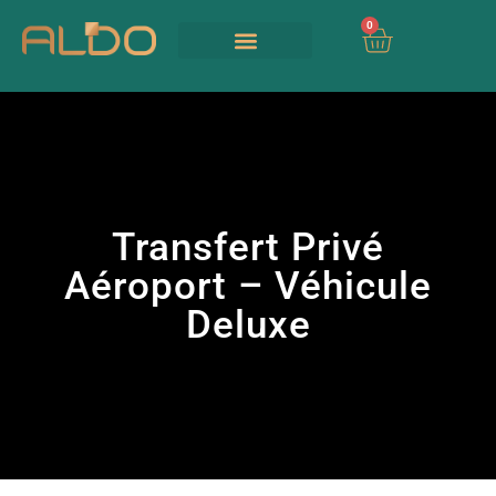
0
Nos Services
Nous contacter
UIA 2026
Transfert Privé
Aéroport – Véhicule
Deluxe