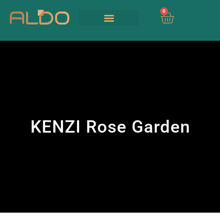
0
Our Services
UIA 2026
KENZI Rose Garden